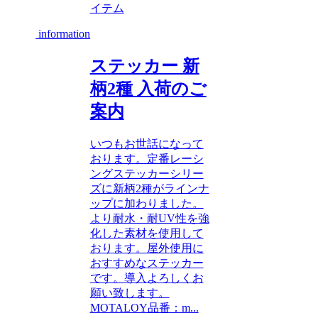
イテム
information
ステッカー 新
柄2種 入荷のご
案内
いつもお世話になって
おります。定番レーシ
ングステッカーシリー
ズに新柄2種がラインナ
ップに加わりました。
より耐水・耐UV性を強
化した素材を使用して
おります。屋外使用に
おすすめなステッカー
です。導入よろしくお
願い致します。
MOTALOY品番：m...