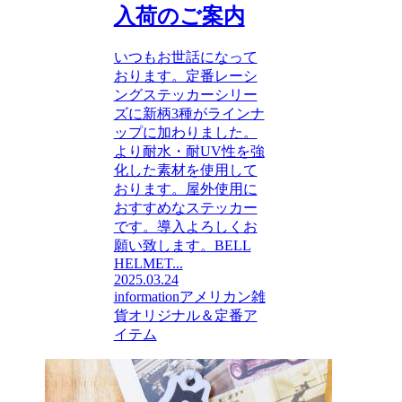
入荷のご案内
いつもお世話になって
おります。定番レーシ
ングステッカーシリー
ズに新柄3種がラインナ
ップに加わりました。
より耐水・耐UV性を強
化した素材を使用して
おります。屋外使用に
おすすめなステッカー
です。導入よろしくお
願い致します。BELL
HELMET...
2025.03.24
information
アメリカン雑
貨
オリジナル＆定番ア
イテム