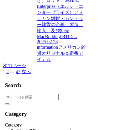
き）ロット 5枚L.C
Enterprise（エルシーエ
ンタープライズ）アメ
リカン雑貨・カントリ
ー雑貨の企画、製造、
輸入、及び卸売
MacBuilding B11-5...
2025.02.28
information
アメリカン雑
貨
オリジナル＆定番ア
イテム
次のページ
1
2
…
47
次へ
Search
Category
Category