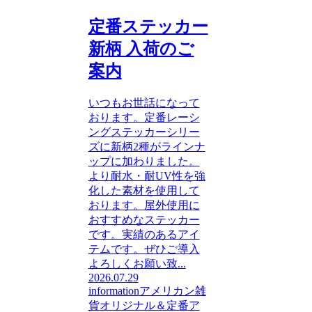
定番ステッカー
新柄 入荷のご
案内
いつもお世話になって
おります。定番レーシ
ングステッカーシリー
ズに新柄2種がラインナ
ップに加わりました。
より耐水・耐UV性を強
化した素材を使用して
おります。屋外使用に
おすすめなステッカー
です。実績のあるアイ
テムです。ぜひご導入
よろしくお願い致...
2026.07.29
information
アメリカン雑
貨
オリジナル＆定番ア