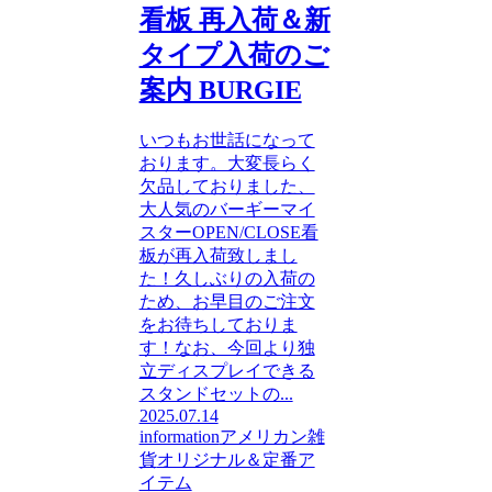
看板 再入荷＆新
タイプ入荷のご
案内 BURGIE
いつもお世話になって
おります。大変長らく
欠品しておりました、
大人気のバーギーマイ
スターOPEN/CLOSE看
板が再入荷致しまし
た！久しぶりの入荷の
ため、お早目のご注文
をお待ちしておりま
す！なお、今回より独
立ディスプレイできる
スタンドセットの...
2025.07.14
information
アメリカン雑
貨
オリジナル＆定番ア
イテム