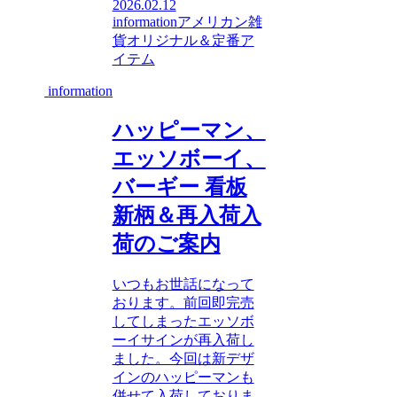
2026.02.12
information
アメリカン雑
貨
オリジナル＆定番ア
イテム
information
ハッピーマン、
エッソボーイ、
バーギー 看板
新柄＆再入荷入
荷のご案内
いつもお世話になって
おります。前回即完売
してしまったエッソボ
ーイサインが再入荷し
ました。今回は新デザ
インのハッピーマンも
併せて入荷しておりま