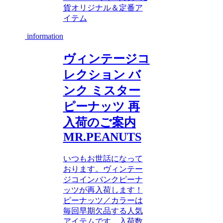
貨
オリジナル＆定番ア
イテム
information
ヴィンテージコ
レクション バ
ンク ミスター
ピーナッツ 再
入荷のご案内
MR.PEANUTS
いつもお世話になって
おります。ヴィンテー
ジコインバンクピーナ
ッツが再入荷します！
ピーナッツ／カラーは
毎回早期欠品する人気
アイテムです。入荷数