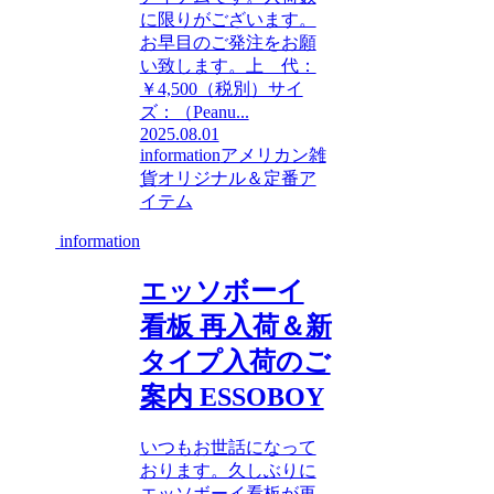
に限りがございます。
お早目のご発注をお願
い致します。上 代：
￥4,500（税別）サイ
ズ：（Peanu...
2025.08.01
information
アメリカン雑
貨
オリジナル＆定番ア
イテム
information
エッソボーイ
看板 再入荷＆新
タイプ入荷のご
案内 ESSOBOY
いつもお世話になって
おります。久しぶりに
エッソボーイ看板が再