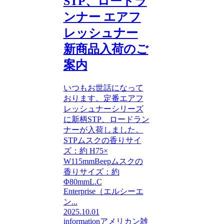
STP、ロードラ
ンナー エアフ
レッシュナー
新商品入荷のご
案内
いつもお世話になって
おります。定番エアフ
レッシュナーシリーズ
に新柄STP、ロードラン
ナーが入荷しました。
STPムスクの香りサイ
ズ：約 H75×
W115mmBeepムスクの
香りサイズ：約
Φ80mmL.C
Enterprise（エルシーエ
ン...
2025.10.01
information
アメリカン雑