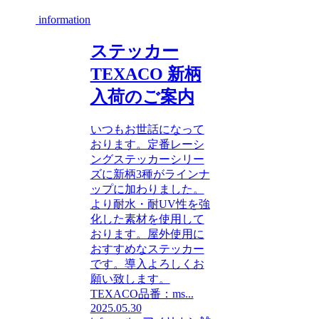
information
ステッカー
TEXACO 新柄
入荷のご案内
いつもお世話になって
おります。定番レーシ
ングステッカーシリー
ズに新柄3種がラインナ
ップに加わりました。
より耐水・耐UV性を強
化した素材を使用して
おります。屋外使用に
おすすめなステッカー
です。導入よろしくお
願い致します。
TEXACO品番：ms...
2025.05.30