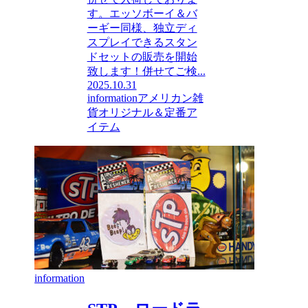
す。エッソボーイ＆バ
ーギー同様、独立ディ
スプレイできるスタン
ドセットの販売を開始
致します！併せてご検...
2025.10.31
information
アメリカン雑
貨
オリジナル＆定番ア
イテム
information