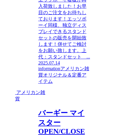
入荷致しました！お早
目のご注文をお待ちし
ております！エッソボ
ーイ同様、独立ディス
プレイできるスタンド
セットの販売を開始致
します！併せてご検討
をお願い致します。上
代：スタンドセット ...
2025.07.14
information
アメリカン雑
貨
オリジナル＆定番ア
イテム
アメリカン雑
貨
バーギー マイ
スター
OPEN/CLOSE