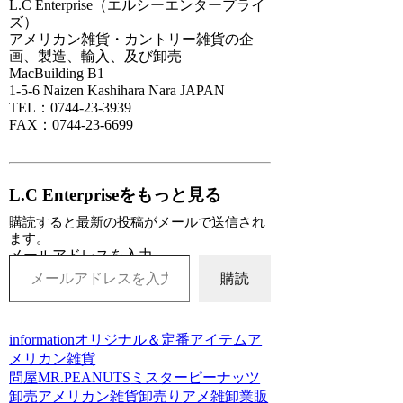
L.C Enterprise（エルシーエンタープライ
ズ）
アメリカン雑貨・カントリー雑貨の企
画、製造、輸入、及び卸売
MacBuilding B1
1-5-6 Naizen Kashihara Nara JAPAN
TEL：0744-23-3939
FAX：0744-23-6699
L.C Enterpriseをもっと見る
購読すると最新の投稿がメールで送信され
ます。
メールアドレスを入力...
購読
information
オリジナル＆定番アイテム
ア
メリカン雑貨
問屋
MR.PEANUTS
ミスターピーナッツ
卸売
アメリカン雑貨
卸売り
アメ雑
卸
業販