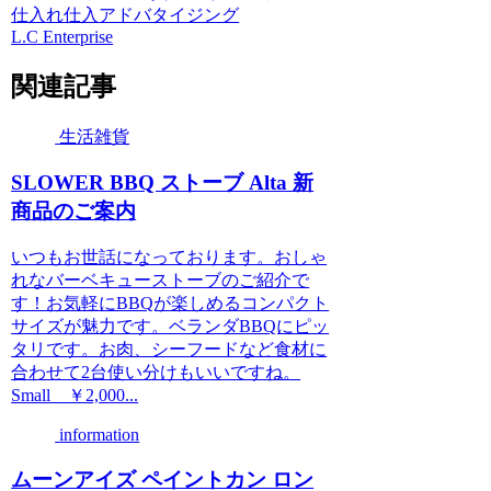
仕入れ
仕入
アドバタイジング
L.C Enterprise
関連記事
生活雑貨
SLOWER BBQ ストーブ Alta 新
商品のご案内
いつもお世話になっております。おしゃ
れなバーベキューストーブのご紹介で
す！お気軽にBBQが楽しめるコンパクト
サイズが魅力です。ベランダBBQにピッ
タリです。お肉、シーフードなど食材に
合わせて2台使い分けもいいですね。
Small ￥2,000...
information
ムーンアイズ ペイントカン ロン