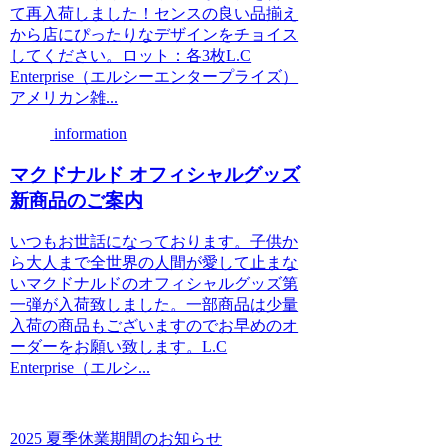
て再入荷しました！センスの良い品揃え
から店にぴったりなデザインをチョイス
してください。ロット：各3枚L.C
Enterprise（エルシーエンタープライズ）
アメリカン雑...
information
マクドナルド オフィシャルグッズ
新商品のご案内
いつもお世話になっております。子供か
ら大人まで全世界の人間が愛して止まな
いマクドナルドのオフィシャルグッズ第
一弾が入荷致しました。一部商品は少量
入荷の商品もございますのでお早めのオ
ーダーをお願い致します。L.C
Enterprise（エルシ...
2025 夏季休業期間のお知らせ