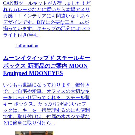
CAN型ツールキットが入荷しました！ど
れもガレージなどに置いたら本場アメリ
カ感！！インテリアにも間違いなくあう
デザインです。DIYに必要な工具一式が
揃っています。キャップの部分にはLED
ライト付き(単4...
information
ムーンイクイップド スチールキー
ボックス 新商品のご案内 MOON
Equipped MOONEYES
いつもお世話になっております。鍵付き
で、ご自宅や愛車、オフィスの大切なキ
ーをしっかり守ってくれる、スチール製
キー ボックス。たっぷり24個ついたフ
ックは、キーを一括管理するのにも便利
です。取り付けは、付属の木ネジで壁な
どに簡単に取り付けら...