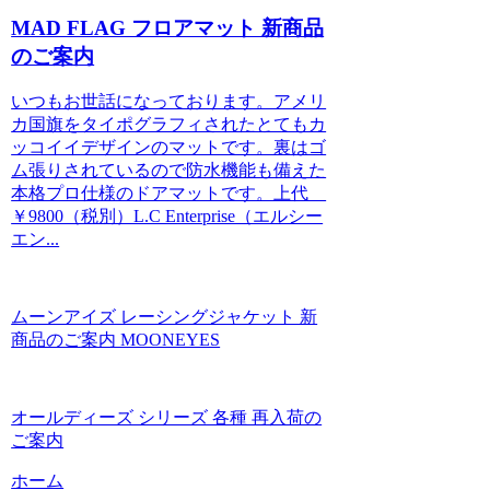
MAD FLAG フロアマット 新商品
のご案内
いつもお世話になっております。アメリ
カ国旗をタイポグラフィされたとてもカ
ッコイイデザインのマットです。裏はゴ
ム張りされているので防水機能も備えた
本格プロ仕様のドアマットです。上代
￥9800（税別）L.C Enterprise（エルシー
エン...
ムーンアイズ レーシングジャケット 新
商品のご案内 MOONEYES
オールディーズ シリーズ 各種 再入荷の
ご案内
ホーム