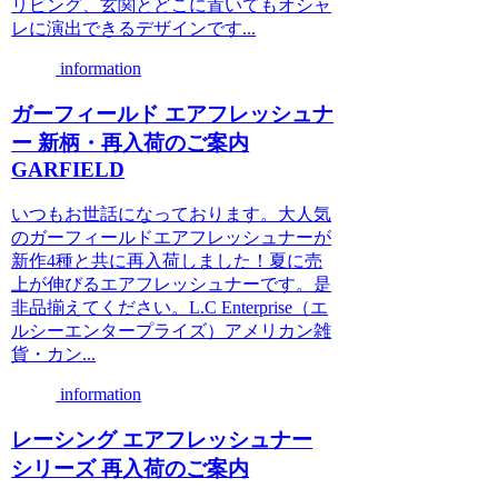
リビング、玄関とどこに置いてもオシャ
レに演出できるデザインです...
information
ガーフィールド エアフレッシュナ
ー 新柄・再入荷のご案内
GARFIELD
いつもお世話になっております。大人気
のガーフィールドエアフレッシュナーが
新作4種と共に再入荷しました！夏に売
上が伸びるエアフレッシュナーです。是
非品揃えてください。L.C Enterprise（エ
ルシーエンタープライズ）アメリカン雑
貨・カン...
information
レーシング エアフレッシュナー
シリーズ 再入荷のご案内