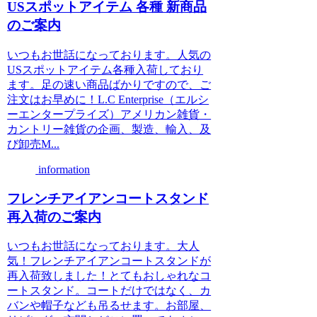
USスポットアイテム 各種 新商品
のご案内
いつもお世話になっております。人気の
USスポットアイテム各種入荷しており
ます。足の速い商品ばかりですので、ご
注文はお早めに！L.C Enterprise（エルシ
ーエンタープライズ）アメリカン雑貨・
カントリー雑貨の企画、製造、輸入、及
び卸売M...
information
フレンチアイアンコートスタンド
再入荷のご案内
いつもお世話になっております。大人
気！フレンチアイアンコートスタンドが
再入荷致しました！とてもおしゃれなコ
ートスタンド。コートだけではなく、カ
バンや帽子なども吊るせます。お部屋、