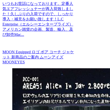
いつもお世話になっております。定番人
気エアフレッシュナーが再入荷致しまし
た！久しぶりの入荷ですので、しっかり
導入・補充をお願い致します！L.C
Enterprise（エルシーエンタープライズ）
アメリカン雑貨の企画、製造、輸入、及
び卸売Mac...
MOON Equipped ロゴ ボア コーチ ジャケ
ット 新商品のご案内 ムーンアイズ
MOONEYES