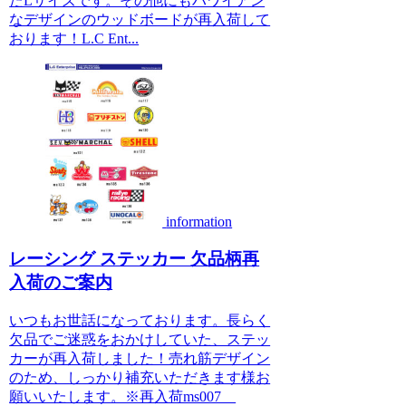
たLサイズです。その他にもハワイアン
なデザインのウッドボードが再入荷して
おります！L.C Ent...
information
レーシング ステッカー 欠品柄再
入荷のご案内
いつもお世話になっております。長らく
欠品でご迷惑をおかけしていた、ステッ
カーが再入荷しました！売れ筋デザイン
のため、しっかり補充いただきます様お
願いいたします。※再入荷ms007