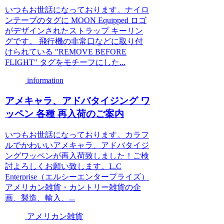
いつもお世話になっております。ナイロ
ンテープのタグに MOON Equipped ロゴ
がデザインされたストラップ キーリン
グです。 飛行機の非常口などに取り付
けられている "REMOVE BEFORE
FLIGHT" タグをモチーフにした...
information
アメキャラ、アドバタイジング ワ
ッペン 各種 再入荷のご案内
いつもお世話になっております。カラフ
ルでかわいいアメキャラ、アドバタイジ
ングワッペンが再入荷致しました！ご検
討よろしくお願い致します。L.C
Enterprise（エルシーエンタープライズ）
アメリカン雑貨・カントリー雑貨の企
画、製造、輸入、...
アメリカン雑貨