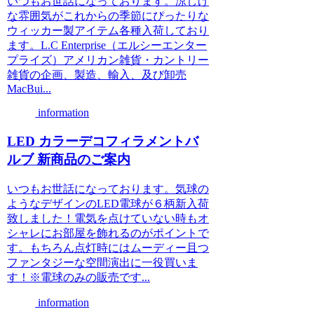
いつもお世話になっております。涼しげ
な雰囲気がこれからの季節にぴったりな
ウィッカー製アイテム各種入荷しており
ます。L.C Enterprise（エルシーエンター
プライズ）アメリカン雑貨・カントリー
雑貨の企画、製造、輸入、及び卸売
MacBui...
information
LED カラーデコフィラメントバ
ルブ 新商品のご案内
いつもお世話になっております。気球の
ようなデザインのLED電球が６柄新入荷
致しました！電気を点けていない時もオ
シャレにお部屋を飾れるのがポイントで
す。もちろん点灯時にはムーディー且つ
ファンタジーな空間演出に一役買いま
す！※電球のみの販売です...
information