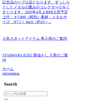
記念品のリプロ品となります。ずっしり
としたメタルの重みがコレクター心をく
すぐります。2026年4月上旬頃入荷予定
上代：￥5,800（税別）素材：メタルサ
イズ：H7.5 × 3inch（約19 × ...
人気スポットアイテム 再入荷のご案内
STARWARS R2D2 醤油さし 入荷のご案
内
ホーム
information
Search