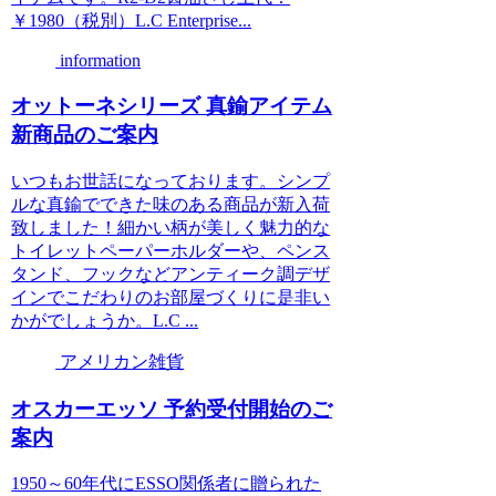
￥1980（税別）L.C Enterprise...
information
オットーネシリーズ 真鍮アイテム
新商品のご案内
いつもお世話になっております。シンプ
ルな真鍮でできた味のある商品が新入荷
致しました！細かい柄が美しく魅力的な
トイレットペーパーホルダーや、ペンス
タンド、フックなどアンティーク調デザ
インでこだわりのお部屋づくりに是非い
かがでしょうか。L.C ...
アメリカン雑貨
オスカーエッソ 予約受付開始のご
案内
1950～60年代にESSO関係者に贈られた