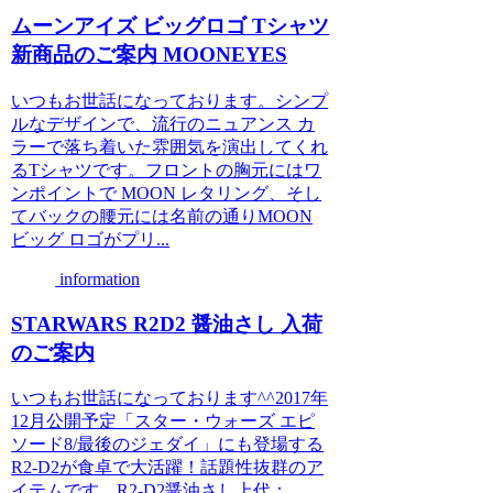
ムーンアイズ ビッグロゴ Tシャツ
新商品のご案内 MOONEYES
いつもお世話になっております。シンプ
ルなデザインで、流行のニュアンス カ
ラーで落ち着いた雰囲気を演出してくれ
るTシャツです。フロントの胸元にはワ
ンポイントで MOON レタリング、そし
てバックの腰元には名前の通りMOON
ビッグ ロゴがプリ...
information
STARWARS R2D2 醤油さし 入荷
のご案内
いつもお世話になっております^^2017年
12月公開予定「スター・ウォーズ エピ
ソード8/最後のジェダイ」にも登場する
R2-D2が食卓で大活躍！話題性抜群のア
イテムです。R2-D2醤油さし上代：