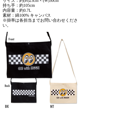
サイズ：約(H)23cm × (W)30cm
持ち手：約105cm
内容量：約0.7L
素材：綿100% キャンバス
※掛率は各担当までお問い合わせくださ
い。