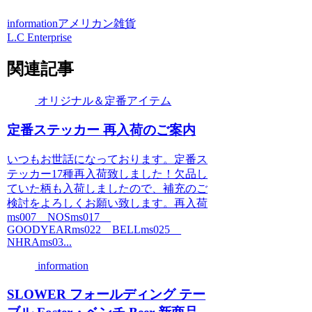
information
アメリカン雑貨
L.C Enterprise
関連記事
オリジナル＆定番アイテム
定番ステッカー 再入荷のご案内
いつもお世話になっております。定番ス
テッカー17種再入荷致しました！欠品し
ていた柄も入荷しましたので、補充のご
検討をよろしくお願い致します。再入荷
ms007 NOSms017
GOODYEARms022 BELLms025
NHRAms03...
information
SLOWER フォールディング テー