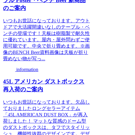
ブル Foster・ベンチ Beer 新商品
のご案内
いつもお世話になっております。アウト
ドアで大活躍間違いなしのテーブル・ベ
ンチの登場です！天板は樹脂製で耐久性
に優れています。屋内・屋外問わずご使
用可能です。中央で折り畳めます。※画
像のBENCH Beer資料画像は天板が折り
畳めない物が写っ...
information
45L アメリカン ダストボックス
再入荷のご案内
いつもお世話になっております。欠品し
ておりましたロングセラーアイテム
「45L AMERICAN DUST BOX」が再入
荷しました！ マットな質感のドーム型
のダストボックスは、タフでスタイリッ
シュ、機能性抜群のデザインです。デザ