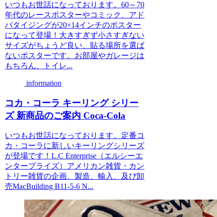
いつもお世話になっております。60～70
年代のレースポスターやコミック、アド
バタイジングが20×14インチのポスター
になって登場！大きすぎず小さすぎない
サイズがちょうど良い、貼る場所を選ば
ないポスターです。お部屋やガレージは
もちろん、トイレ...
information
コカ・コーラ キーリング シリー
ズ 新商品のご案内 Coca-Cola
いつもお世話になっております。定番コ
カ・コーラに新しいキーリングシリーズ
が登場です！L.C Enterprise（エルシーエ
ンタープライズ）アメリカン雑貨・カン
トリー雑貨の企画、製造、輸入、及び卸
売MacBuilding B11-5-6 N...