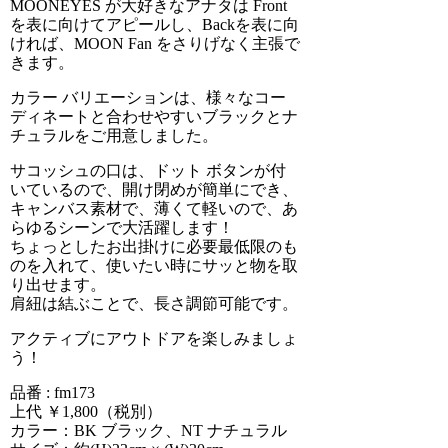
MOONEYES が大好きなアナタは Front
を表に向けてアピールし、Backを表に向
ければ、MOON Fan をさりげなく主張で
きます。
カラー バリエーションは、様々なコー
ディネートと合わせやすいブラックとナ
チュラルをご用意しました。
サコッシュの口は、ドット ボタンが付
いているので、開け閉めが簡単にでき、
キャンバス素材で、薄くて軽いので、あ
らゆるシーンで大活躍します！
ちょっとしたお出掛けに必要最低限のも
のを入れて、使いたい時にサッと物を取
り出せます。
肩紐は結ぶことで、長さ調節可能です。
アクティブにアウトドアを楽しみましょ
う！
品番 : fm173
上代 ￥1,800（税別）
カラー：BK ブラック、NT ナチュラル