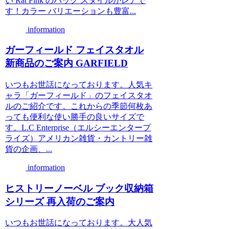
い Rat Fink のバック スタイルがレアで
す！カラー バリエーションも豊富...
information
ガーフィールド フェイスタオル
新商品のご案内 GARFIELD
いつもお世話になっております。人気キ
ャラ「ガーフィールド」のフェイスタオ
ルのご紹介です。これからの季節何枚あ
っても便利な使い勝手の良いサイズで
す。L.C Enterprise（エルシーエンタープ
ライズ）アメリカン雑貨・カントリー雑
貨の企画、...
information
ヒストリーノーベル ブック収納箱
シリーズ 再入荷のご案内
いつもお世話になっております。大人気