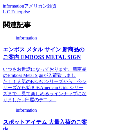
information
アメリカン雑貨
L.C Enterprise
関連記事
information
エンボス メタル サイン 新商品の
ご案内 EMBOSS METAL SIGN
いつもお世話になっております。新商品
のEmboss Metal Signが入荷致しまし
た！！人気のF.E.P.Cシリーズから、今シ
リーズから始まるAmerican Girls シリー
ズまで、見て楽しめるラインナップにな
りました♫部屋のデコレ...
information
スポットアイテム 大量入荷のご案
内