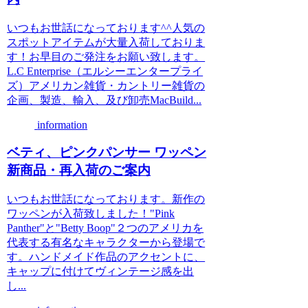
いつもお世話になっております^^人気の
スポットアイテムが大量入荷しておりま
す！お早目のご発注をお願い致します。
L.C Enterprise（エルシーエンタープライ
ズ）アメリカン雑貨・カントリー雑貨の
企画、製造、輸入、及び卸売MacBuild...
information
ベティ、ピンクパンサー ワッペン
新商品・再入荷のご案内
いつもお世話になっております。新作の
ワッペンが入荷致しました！"Pink
Panther"と"Betty Boop"２つのアメリカを
代表する有名なキャラクターから登場で
す。ハンドメイド作品のアクセントに、
キャップに付けてヴィンテージ感を出
し...