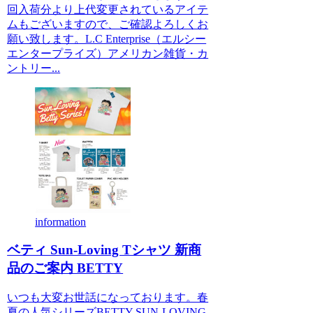
回入荷分より上代変更されているアイテ
ムもございますので、ご確認よろしくお
願い致します。L.C Enterprise（エルシー
エンタープライズ）アメリカン雑貨・カ
ントリー...
information
ベティ Sun-Loving Tシャツ 新商
品のご案内 BETTY
いつも大変お世話になっております。春
夏の人気シリーズBETTY SUN-LOVING