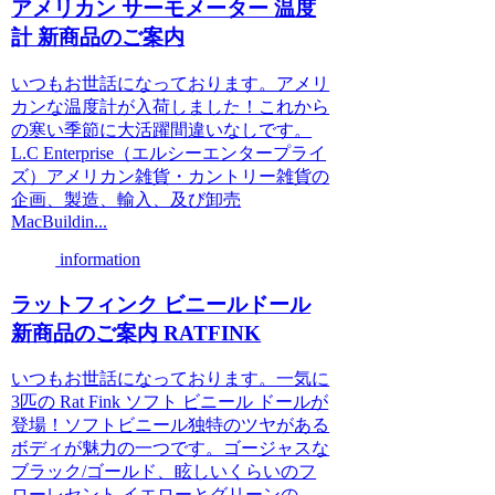
アメリカン サーモメーター 温度
計 新商品のご案内
いつもお世話になっております。アメリ
カンな温度計が入荷しました！これから
の寒い季節に大活躍間違いなしです。
L.C Enterprise（エルシーエンタープライ
ズ）アメリカン雑貨・カントリー雑貨の
企画、製造、輸入、及び卸売
MacBuildin...
information
ラットフィンク ビニールドール
新商品のご案内 RATFINK
いつもお世話になっております。一気に
3匹の Rat Fink ソフト ビニール ドールが
登場！ソフトビニール独特のツヤがある
ボディが魅力の一つです。ゴージャスな
ブラック/ゴールド、眩しいくらいのフ
ローレセント イエローとグリーンの