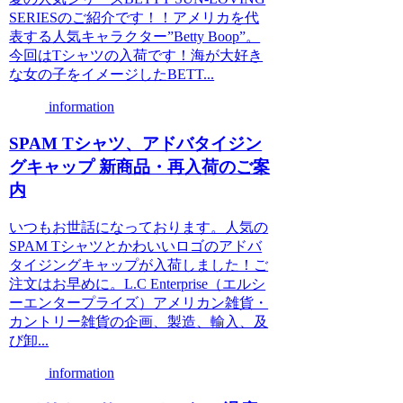
SERIESのご紹介です！！アメリカを代
表する人気キャラクター”Betty Boop”。
今回はTシャツの入荷です！海が大好き
な女の子をイメージしたBETT...
information
SPAM Tシャツ、アドバタイジン
グキャップ 新商品・再入荷のご案
内
いつもお世話になっております。人気の
SPAM Tシャツとかわいいロゴのアドバ
タイジングキャップが入荷しました！ご
注文はお早めに。L.C Enterprise（エルシ
ーエンタープライズ）アメリカン雑貨・
カントリー雑貨の企画、製造、輸入、及
び卸...
information