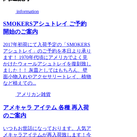
information
SMOKERSアシュトレイ ご予約
開始のご案内
2017年初荷にて入荷予定の「SMOKERS
アシュトレイ」のご予約を本日より承り
ます！ 1970年代頃にアメリカでよく見
かけたウォールアシュトレイを復刻致し
ました！！ 灰皿としてはもちろん、壁
面小物入れやアクセサリートレイ、植物
など植えての...
アメリカン雑貨
アメキャラ アイテム 各種 再入荷
のご案内
いつもお世話になっております。人気ア
メキャラアイテムが再入荷致します！今