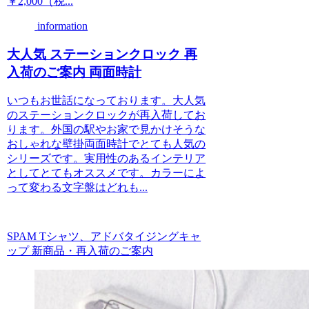
￥2,000（税...
information
大人気 ステーションクロック 再
入荷のご案内 両面時計
いつもお世話になっております。大人気
のステーションクロックが再入荷してお
ります。外国の駅やお家で見かけそうな
おしゃれな壁掛両面時計でとても人気の
シリーズです。実用性のあるインテリア
としてとてもオススメです。カラーによ
って変わる文字盤はどれも...
SPAM Tシャツ、アドバタイジングキャ
ップ 新商品・再入荷のご案内