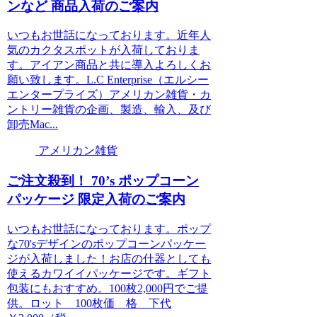
ンなど 商品入荷のご案内
いつもお世話になっております。近年人
気のカクタスポットが入荷しておりま
す。アイアン商品と共に導入よろしくお
願い致します。L.C Enterprise（エルシー
エンタープライズ）アメリカン雑貨・カ
ントリー雑貨の企画、製造、輸入、及び
卸売Mac...
アメリカン雑貨
ご注文殺到！ 70’s ポップコーン
パッケージ 限定入荷のご案内
いつもお世話になっております。ポップ
な70'sデザインのポップコーンパッケー
ジが入荷しました！お店の什器としても
使えるカワイイパッケージです。ギフト
包装にもおすすめ。100枚2,000円でご提
供。ロット 100枚価 格 下代