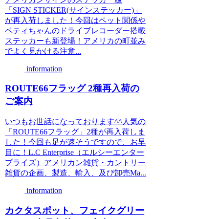
「SIGN STICKER(サインステッカー)」
が再入荷しました！今回はペット関係や
ベティちゃんのドライブレコーダー搭載
ステッカーも新登場！アメリカの町並み
でよく見かける注意...
information
ROUTE66フラッグ 2種再入荷の
ご案内
いつもお世話になっております^^人気の
「ROUTE66フラッグ」2種が再入荷しま
した！今回も足が速そうですので、お早
目に！L.C Enterprise（エルシーエンター
プライズ）アメリカン雑貨・カントリー
雑貨の企画、製造、輸入、及び卸売Ma...
information
カクタスポット、フェイクグリー