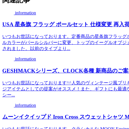
information
USA 星条旗 フラッグ ポールセット 仕様変更 再
いつもお世話になっております。定番商品の星条旗フラッグ
ルカラーがパールシルバーに変更、トップのイーグルオブジ
されました。以前のタイプより...
information
GESHMACKシリーズ、CLOCK各種 新商品のご
いつもお世話になっております^^人気のヴィンテージ風ブリキ
ジアイテムとしての提案がオススメ！また、ギフトにも最適なクロッ
シー...
information
ムーンイクイップド Iron Cross スウェットシャツ MO
いつもお世話になっております。クラシカルな MOON Equippe