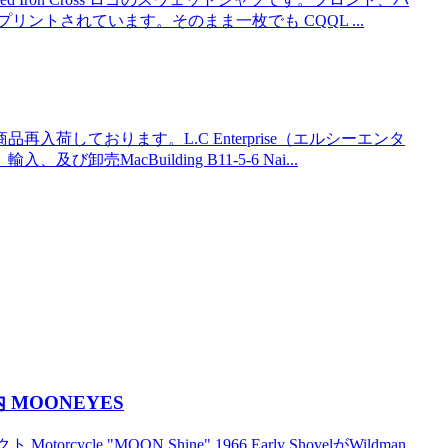
ントされています。そのまま一枚でも CQQL ...
荷しております。L.C Enterprise（エルシーエンタ
acBuilding B11-5-6 Nai...
 MOONEYES
le "MQQN Shine" 1966 Early ShovelがWildman