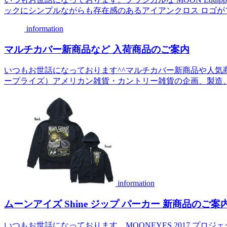
ックにシンプルながらも存在感のあるアイアンクロス ロゴがプリ
information
マルチカバー新商品など 入荷商品のご案内
いつもお世話になっております^^マルチカバー新商品や人気商品再入
ープライズ）アメリカン雑貨・カントリー雑貨の企画、製造、輸入、及び卸売M
information
ムーンアイズ Shine ジップ パーカー 新商品のご案内
いつもお世話になっております。MOONEYES 2017 プロジェクト Motorcyc