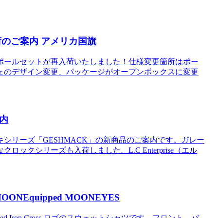
入荷のご案内 アメリカ国旗
ポールセットが再入荷いたしました！仕様変更箇所はポー
ェのデザイン変更、パッケージがオープンボックスに変更
案内
シリーズ「GESHMACK」の新商品のご案内です。ガレー
クシリーズも入荷しました。L.C Enterprise（エル
ONEquipped MOONEYES
d Iron Cross ロゴのスウェットシャツです。フロント、バ