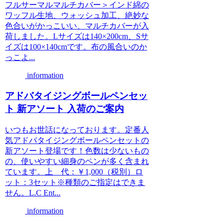
フルサーマルマルチカバー＞インド綿の
ワッフル生地、ウォッシュ加工、絶妙な
色合いがかっこいい、マルチカバーが入
荷しました。Lサイズは140×200cm、Sサ
イズは100×140cmです。布の風合いのか
っこよ...
information
アドバタイジングボールペンセッ
ト 新アソート 入荷のご案内
いつもお世話になっております。定番人
気アドバタイジングボールペンセットの
新アソート登場です！色数は少ないもの
の、使いやすい細身のペンが多く含まれ
ています。上 代：￥1,000（税別）ロ
ット：3セット※種類のご指定はできま
せん。L.C Ent...
information