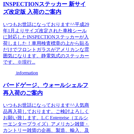
INSPECTIONステッカー 新サイ
ズ改定版 入荷のご案内
いつもお世話になっております^^平成29
年1月よりサイズ改定された車検シール
に対応したINSPECTIONステッカーが入
荷しました！車用検査標章の上から貼る
だけでフロントガラスがアメリカンな雰
囲気になります。静電気式のステッカー
です。※現行...
information
バードゲージ、ウォールシェルフ
再入荷のご案内
いつもお世話になっております^^人気商
品再入荷しております。ご検討よろしく
お願い致します。L.C Enterprise（エルシ
ーエンタープライズ）アメリカン雑貨・
カントリー雑貨の企画、製造、輸入、及