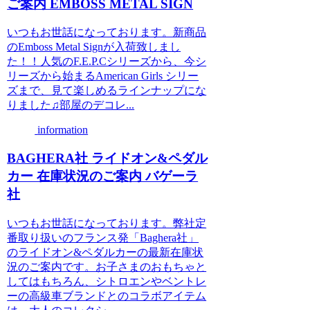
ご案内 EMBOSS METAL SIGN
いつもお世話になっております。新商品
のEmboss Metal Signが入荷致しまし
た！！人気のF.E.P.Cシリーズから、今シ
リーズから始まるAmerican Girls シリー
ズまで、見て楽しめるラインナップにな
りました♫部屋のデコレ...
information
BAGHERA社 ライドオン&ペダル
カー 在庫状況のご案内 バゲーラ
社
いつもお世話になっております。弊社定
番取り扱いのフランス発「Baghera社」
のライドオン&ペダルカーの最新在庫状
況のご案内です。お子さまのおもちゃと
してはもちろん、シトロエンやベントレ
ーの高級車ブランドとのコラボアイテム