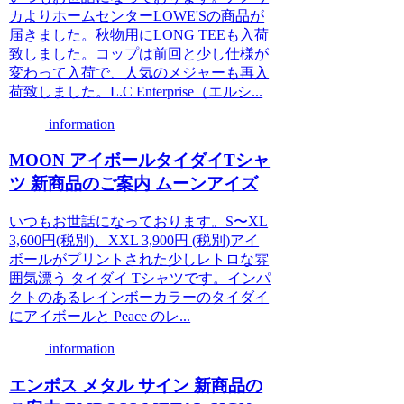
カよりホームセンターLOWE'Sの商品が
届きました。秋物用にLONG TEEも入荷
致しました。コップは前回と少し仕様が
変わって入荷で、人気のメジャーも再入
荷致しました。L.C Enterprise（エルシ...
information
MOON アイボールタイダイTシャ
ツ 新商品のご案内 ムーンアイズ
いつもお世話になっております。S〜XL
3,600円(税別)、XXL 3,900円 (税別)アイ
ボールがプリントされた少しレトロな雰
囲気漂う タイダイ Tシャツです。インパ
クトのあるレインボーカラーのタイダイ
にアイボールと Peace のレ...
information
エンボス メタル サイン 新商品の