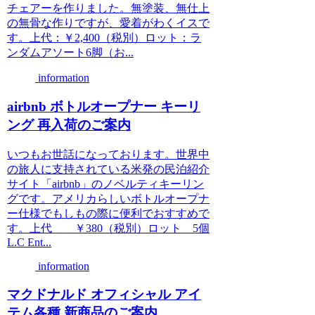
チェアーを作りました。無塗装、無仕上
の無骨な作りですが、愛着がわくイスで
す。上代：￥2,400（税別）ロット：ラ
ンダムアソート6脚（お...
information
airbnb ボトルオープナー キーリ
ング 再入荷のご案内
いつもお世話になっております。世界中
の旅人に支持されている米発の民泊紹介
サイト「airbnb」のノベルティキーリン
グです。アメリカらしいボトルオープナ
ー仕様でもしもの際に便利でおすすめで
す。上代 ￥380（税別）ロット 5個
L.C Ent...
information
マクドナルド オフィシャル アイ
テム各種 新商品のご案内