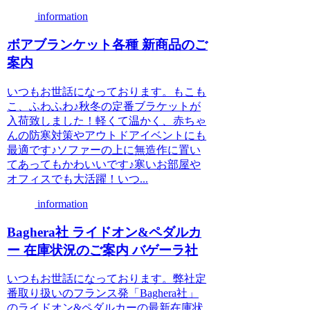
information
ボアブランケット各種 新商品のご
案内
いつもお世話になっております。もこも
こ、ふわふわ♪秋冬の定番ブラケットが
入荷致しました！軽くて温かく、赤ちゃ
んの防寒対策やアウトドアイベントにも
最適です♪ソファーの上に無造作に置い
てあってもかわいいです♪寒いお部屋や
オフィスでも大活躍！いつ...
information
Baghera社 ライドオン&ペダルカ
ー 在庫状況のご案内 バゲーラ社
いつもお世話になっております。弊社定
番取り扱いのフランス発「Baghera社」
のライドオン&ペダルカーの最新在庫状