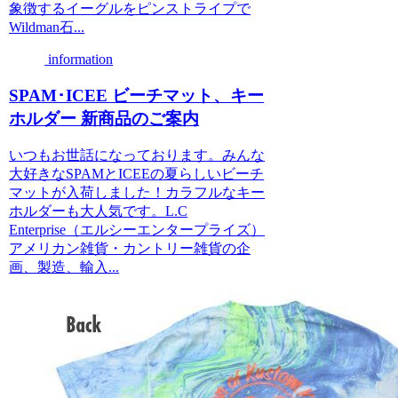
象徴するイーグルをピンストライプで
Wildman石...
information
SPAM･ICEE ビーチマット、キー
ホルダー 新商品のご案内
いつもお世話になっております。みんな
大好きなSPAMとICEEの夏らしいビーチ
マットが入荷しました！カラフルなキー
ホルダーも大人気です。L.C
Enterprise（エルシーエンタープライズ）
アメリカン雑貨・カントリー雑貨の企
画、製造、輸入...