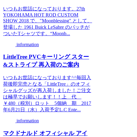
いつもお世話になっております。27th
YOKOHAMA HOT ROD CUSTOM
SHOW 2018 で、"Moonblessing" として、
登場した 1961 Buick LeSabre のパッチが
ついたTシャツです。“Moonb...
information
LittleTree PVCキーリング スター
&ストライプ 再入荷のご案内
いつもお世話になっております^^毎回入
荷後即完売となる「LittleTree」のオフィ
シャルグッズが再入荷しました！ご注文
は極早でお願いします！！上 代
￥480（税別）ロット 5個納 期 2017
年6月21日（水）入荷予定L.C Ente...
information
マクドナルド オフィシャル アイ