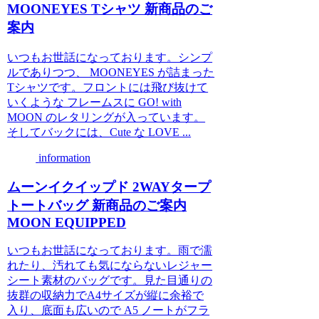
MOONEYES Tシャツ 新商品のご
案内
いつもお世話になっております。シンプ
ルでありつつ、 MOONEYES が詰まった
Tシャツです。フロントには飛び抜けて
いくような フレームスに GO! with
MOON のレタリングが入っています。
そしてバックには、Cute な LOVE ...
information
ムーンイクイップド 2WAYタープ
トートバッグ 新商品のご案内
MOON EQUIPPED
いつもお世話になっております。雨で濡
れたり、汚れても気にならないレジャー
シート素材のバッグです。見た目通りの
抜群の収納力でA4サイズが縦に余裕で
入り、底面も広いので A5 ノートがフラ