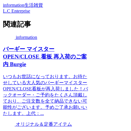
information
生活雑貨
L.C Enterprise
関連記事
information
バーギー マイスター
OPEN/CLOSE 看板 再入荷のご案
内 Burgie
いつもお世話になっております。お待た
せしている大人気のバーギーマイスター
OPEN/CLOSE看板が再入荷しました！バ
ックオーダー・ご予約をたくさん頂戴し
ており、ご注文数を全て納品できない可
能性がございます。予めご了承お願いい
たします。上代：...
オリジナル＆定番アイテム