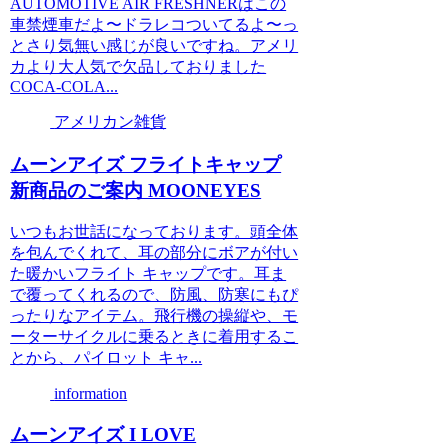
AUTOMOTIVE AIR FRESHNERはこの
車禁煙車だよ〜ドラレコついてるよ〜っ
とさり気無い感じが良いですね。アメリ
カより大人気で欠品しておりました
COCA-COLA...
アメリカン雑貨
ムーンアイズ フライトキャップ
新商品のご案内 MOONEYES
いつもお世話になっております。頭全体
を包んでくれて、耳の部分にボアが付い
た暖かいフライト キャップです。耳ま
で覆ってくれるので、防風、防寒にもぴ
ったりなアイテム。飛行機の操縦や、モ
ーターサイクルに乗るときに着用するこ
とから、パイロット キャ...
information
ムーンアイズ I LOVE