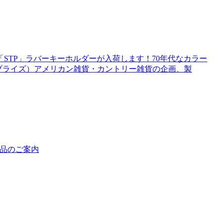
STP」ラバーキーホルダーが入荷します！70年代なカラー
エンタープライズ）アメリカン雑貨・カントリー雑貨の企画、製
 新商品のご案内