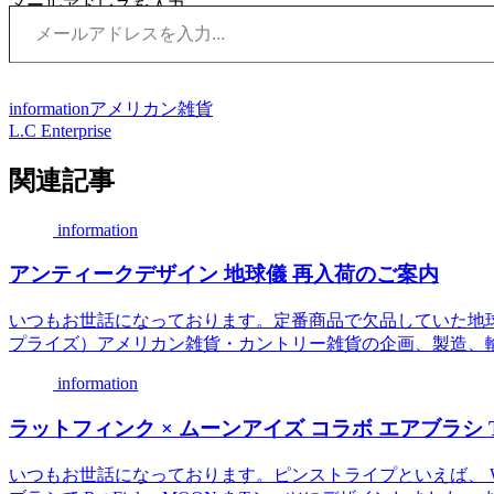
メールアドレスを入力...
information
アメリカン雑貨
L.C Enterprise
関連記事
information
アンティークデザイン 地球儀 再入荷のご案内
いつもお世話になっております。定番商品で欠品していた地球儀が再
プライズ）アメリカン雑貨・カントリー雑貨の企画、製造、輸入、及び卸売Mac
information
ラットフィンク × ムーンアイズ コラボ エアブラシ T
いつもお世話になっております。ピンストライプといえば、 Wild