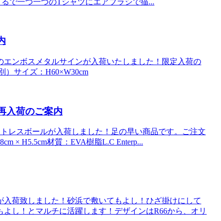
た。まるで一つ一つのTシャツにエアブラシで描...
内
のエンボスメタルサインが入荷いたしました！限定入荷の
）サイズ：H60×W30cm
ル 再入荷のご案内
ーガーストレスボールが入荷しました！足の早い商品です。ご注文
5.5cm材質：EVA樹脂L.C Enterp...
が入荷致しました！砂浜で敷いてもよし！ひざ掛けにして
よし！とマルチに活躍します！デザインはR66から、オリ