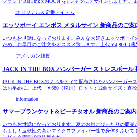
ブラシで Rat Fink x MOON をTシャツにデザインしまし
オリジナル＆定番アイテム
エッソボーイ エンボス メタルサイン 新商品のご案
いつもお世話になっております。みんな大好きエッソボーイ
ため、お早目のご注文をオススメ致します。上代￥4,800（税別
アメリカン雑貨
JACK IN THE BOX ハンバーガー ストレスボー
JACK IN THE BOXのノベルティで配布されたハンバ
はお早めに。上代：￥680（税別）ロット：12個サイズ：直径8cm × H
information
サマーブランケット&ビーチタオル 新商品のご案内
いつもお世話になっております。夏のお供にぴったりの商品
もよし！速乾性の高いマイクロファイバー性で身体をふいても