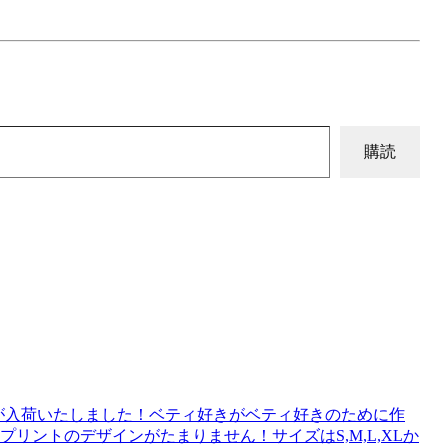
購読
hirtが入荷いたしました！ベティ好きがベティ好きのために作
リントのデザインがたまりません！サイズはS,M,L,XLか