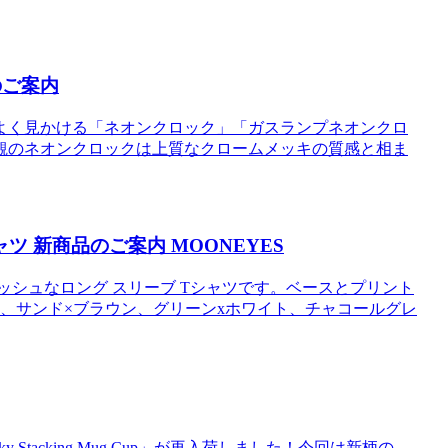
のご案内
よく見かける「ネオンクロック」「ガスランプネオンクロ
観のネオンクロックは上質なクロームメッキの質感と相ま
シャツ 新商品のご案内 MOONEYES
ッシュなロング スリーブ Tシャツです。ベースとプリント
、サンド×ブラウン、グリーンxホワイト、チャコールグレ
tacking Mug Cup」が再入荷しました！今回は新柄の