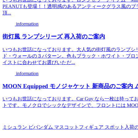
PEANUTも登場！！透明感のあるアンティークグラス風の
頂...
information
街灯風 ランプシリーズ 再入荷のご案内
いつもお世話になっております。大人気の街灯風のランプシ
ド・ウォールの３パターン。色もブラック・ホワイト・ブロ
イストに合わせてお選びいただ...
information
MOON Equipped モノジャケット 新商品のご案
いつもお世話になっております。Car Guy なら一枚は持っておき
トです。モノクロでシックなデザインで、フロントには MOON Eq
ミシュラン ビバンダム マスコットフィギュア スポット入荷