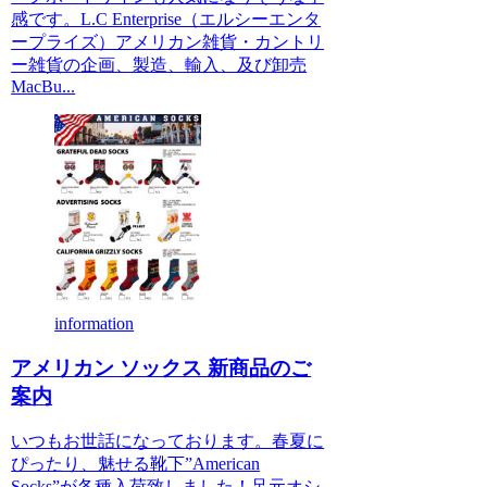
感です。L.C Enterprise（エルシーエンタ
ープライズ）アメリカン雑貨・カントリ
ー雑貨の企画、製造、輸入、及び卸売
MacBu...
information
アメリカン ソックス 新商品のご
案内
いつもお世話になっております。春夏に
ぴったり、魅せる靴下”American
Socks”が各種入荷致しました！足元オシ