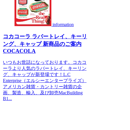
information
コカコーラ ラバートレイ、キーリ
ング、キャップ 新商品のご案内
COCACOLA
いつもお世話になっております。コカコ
ーラより人気のラバートレイ、キーリン
グ、キャップが新登場です！L.C
Enterprise（エルシーエンタープライズ）
アメリカン雑貨・カントリー雑貨の企
画、製造、輸入、及び卸売MacBuilding
B1...