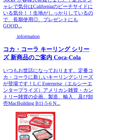
ャレで気分はCaliforniaのビーチサイドに
いる気分！！生地がしっかりしているの
で、長期使用◎、プレゼントにも
GOOD...
information
コカ・コーラ キーリング シリー
ズ 新商品のご案内 Coca-Cola
いつもお世話になっております。定番コ
カ・コーラに新しいキーリングシリーズ
が登場です！L.C Enterprise（エルシーエ
ンタープライズ）アメリカン雑貨・カン
トリー雑貨の企画、製造、輸入、及び卸
売MacBuilding B11-5-6 N...