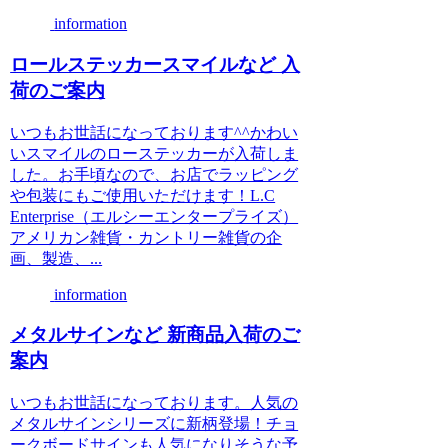
information
ロールステッカースマイルなど 入
荷のご案内
いつもお世話になっております^^かわい
いスマイルのローステッカーが入荷しま
した。お手頃なので、お店でラッピング
や包装にもご使用いただけます！L.C
Enterprise（エルシーエンタープライズ）
アメリカン雑貨・カントリー雑貨の企
画、製造、...
information
メタルサインなど 新商品入荷のご
案内
いつもお世話になっております。人気の
メタルサインシリーズに新柄登場！チョ
ークボードサインも人気になりそうな予