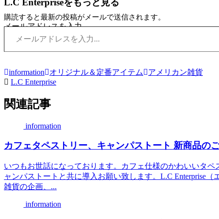
L.C Enterpriseをもっと見る
購読すると最新の投稿がメールで送信されます。
メールアドレスを入力...
information
オリジナル＆定番アイテム
アメリカン雑貨
L.C Enterprise
関連記事
information
カフェタペストリー、キャンパストート 新商品の
いつもお世話になっております。カフェ仕様のかわいいタペ
ャンパストートと共に導入お願い致します。L.C Enterpr
雑貨の企画、...
information