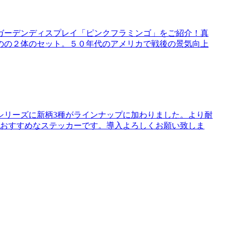
ガーデンディスプレイ「ピンクフラミンゴ」をご紹介！真
のの２体のセット。５０年代のアメリカで戦後の景気向上
シリーズに新柄3種がラインナップに加わりました。より耐
におすすめなステッカーです。導入よろしくお願い致しま