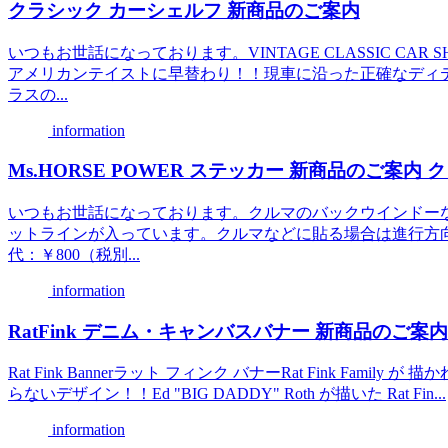
クラシック カーシェルフ 新商品のご案内
いつもお世話になっております。VINTAGE CLASSIC CA
アメリカンテイストに早替わり！！現車に沿った正確なディ
ラスの...
information
Ms.HORSE POWER ステッカー 新商品のご案内 ク
いつもお世話になっております。クルマのバックウインドー
ットラインが入っています。クルマなどに貼る場合は進行方向を
代：￥800（税別...
information
RatFink デニム・キャンバスバナー 新商品のご案内
Rat Fink Bannerラット フィンク バナーRat Fink Fami
らないデザイン！！Ed "BIG DADDY" Roth が描いた Rat Fin...
information