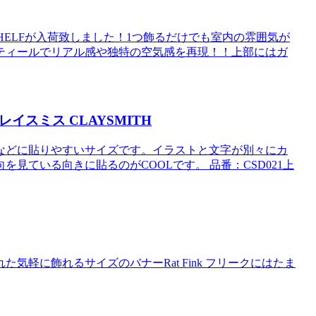
R SHELFが入荷致しました！1つ飾るだけでも室内の雰囲気が
ティールでリアル感や独特の空気感を再現！！上部にはガ
レイスミス CLAYSMITH
などに貼りやすいサイズです。イラストと文字が別々にカ
見ている向きに貼るのがCOOLです。 品番：CSD021上
ly が 描かれた気軽に飾れるサイズのバナーRat Fink フリークにはたま