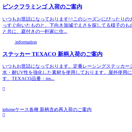
ピンクフラミンゴ 入荷のご案内
いつもお世話になっております^^このシーズンにぴったりの
っすぐ向いたものと、下向き加減でえさを探してる様子のも
と共に、庭付きの一軒家に住...
information
ステッカー TEXACO 新柄入荷のご案内
いつもお世話になっております。定番レーシングステッカー
水・耐UV性を強化した素材を使用しております。屋外使用
す。TEXACO品番：ms...
iphoneケース各種 新柄含め再入荷のご案内