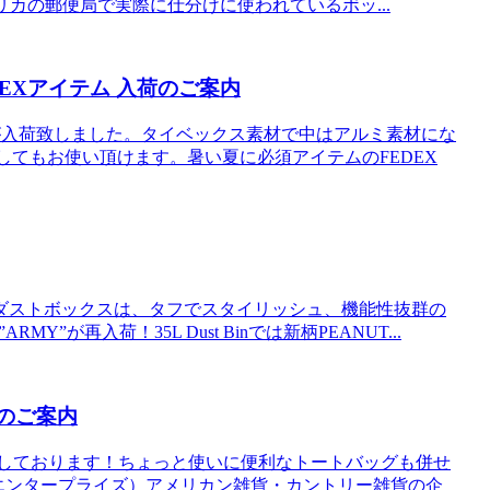
メリカの郵便局で実際に仕分けに使われているボッ...
EXアイテム 入荷のご案内
グが入荷致しました。タイベックス素材で中はアルミ素材にな
してもお使い頂けます。暑い夏に必須アイテムのFEDEX
ダストボックスは、タフでスタイリッシュ、機能性抜群の
Y”が再入荷！35L Dust Binでは新柄PEANUT...
荷のご案内
が入荷しております！ちょっと使いに便利なトートバッグも併せ
エルシーエンタープライズ）アメリカン雑貨・カントリー雑貨の企