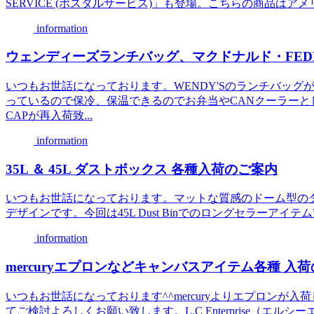
SERVICE (ポスタルサービス)」も登場。こちらの商品はア
information
ウェンディーズランチバッグ、マクドナルド・FED
いつもお世話になっております。WENDY'Sのランチバッ
っているので保冷、保温できるのでお弁当やCANクーラーと
CAPが再入荷致...
information
35L ＆ 45L ダストボックス 各種入荷のご案内
いつもお世話になっております。マットな質感のドーム型の
デザインです。今回は45L Dust Binでのロングセラーアイテム”ARM
information
mercuryエプロンなどキャンバスアイテム各種 入
いつもお世話になっております^^mercuryよりエプロン
てご検討よろしくお願い致します。L.C Enterprise（