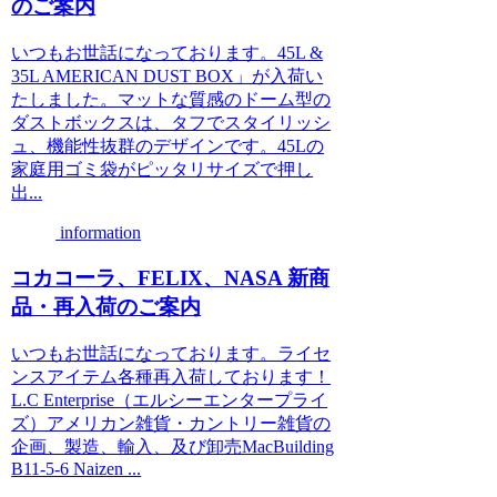
のご案内
いつもお世話になっております。45L &
35L AMERICAN DUST BOX」が入荷い
たしました。マットな質感のドーム型の
ダストボックスは、タフでスタイリッシ
ュ、機能性抜群のデザインです。45Lの
家庭用ゴミ袋がピッタリサイズで押し
出...
information
コカコーラ、FELIX、NASA 新商
品・再入荷のご案内
いつもお世話になっております。ライセ
ンスアイテム各種再入荷しております！
L.C Enterprise（エルシーエンタープライ
ズ）アメリカン雑貨・カントリー雑貨の
企画、製造、輸入、及び卸売MacBuilding
B11-5-6 Naizen ...