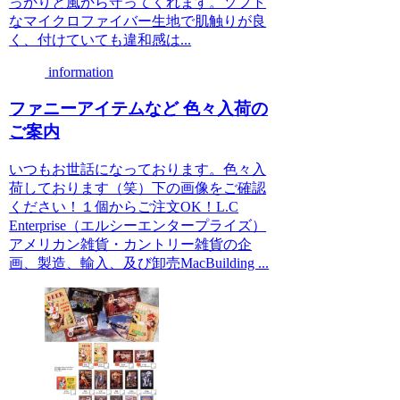
っかりと風から守ってくれます。ソフト
なマイクロファイバー生地で肌触りが良
く、付けていても違和感は...
information
ファニーアイテムなど 色々入荷の
ご案内
いつもお世話になっております。色々入
荷しております（笑）下の画像をご確認
ください！１個からご注文OK！L.C
Enterprise（エルシーエンタープライズ）
アメリカン雑貨・カントリー雑貨の企
画、製造、輸入、及び卸売MacBuilding ...