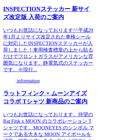
INSPECTIONステッカー 新サイ
ズ改定版 入荷のご案内
いつもお世話になっております^^平成29
年1月よりサイズ改定された車検シール
に対応したINSPECTIONステッカーが入
荷しました！車用検査標章の上から貼る
だけでフロントガラスがアメリカンな雰
囲気になります。静電気式のステッカー
です。※現行...
information
ラットフィンク × ムーンアイズ
コラボ Tシャツ 新商品のご案内
いつもお世話になっております。待望の
Rat Fink x MOON のコラボレーション T
シャツです。MOONEYES のシンボル マ
ークである大きな MOON アイボールを