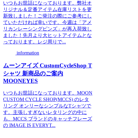
いつもお世話になっております。弊社オ
リジナル＆定番アイテム在庫リストを更
新致しました！ご発注の際にご参考にし
ていただければ幸いです。今週は「アメ
リカンレーシングピンズ」が再入荷致し
ました！先月より大ヒットアイテムとな
っております。レジ周りで...
information
ムーンアイズ CustomCycleShop T
シャツ 新商品のご案内
MOONEYES
いつもお世話になっております。MOON
CUSTOM CYCLE SHOP(MCCS) のレタ
リング オンリーなシンプルなTシャツで
す。主張しすぎないレタリングの中に
も、MCCS ブランドのキャッチフレーズ
の IMAGE IS EVERYT...