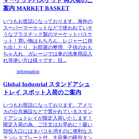
マーケットバスケット 再入荷のご
案内 MARKET BASKET
いつもお世話になっております。海外の
スーパーマーケットなどで使われていそ
うなプラスチック製のマーケットバスケ
ット！買い物はもちろん、レジャーに持
ち出したり、お部屋の整理、子供のおも
ちゃ入れ、ガレージでは車の洗車用品入
れ等使い方は様々です。目...
information
Global Industrial スタンドアシュ
トレイ スポット入荷のご案内
いつもお世話になっております。アメリ
カの公共施設などで置かれているスタン
ドアシュトレイが限定入荷いたします！
限定入荷の為、ご注文はお早めに！吸い
殻投入口にはタバコを消すのに便利なス
テンレスプレート付。大容量の吸殻タン