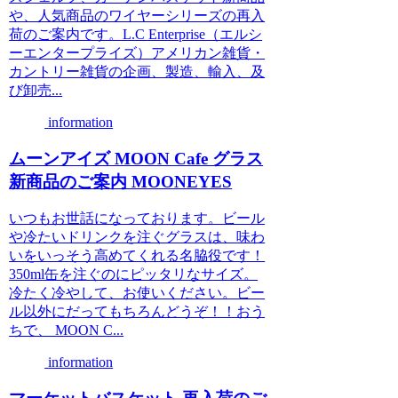
や、人気商品のワイヤーシリーズの再入
荷のご案内です。L.C Enterprise（エルシ
ーエンタープライズ）アメリカン雑貨・
カントリー雑貨の企画、製造、輸入、及
び卸売...
information
ムーンアイズ MOON Cafe グラス
新商品のご案内 MOONEYES
いつもお世話になっております。ビール
や冷たいドリンクを注ぐグラスは、味わ
いをいっそう高めてくれる名脇役です！
350ml缶を注ぐのにピッタリなサイズ。
冷たく冷やして、お使いください。ビー
ル以外にだってもちろんどうぞ！！おう
ちで、 MOON C...
information