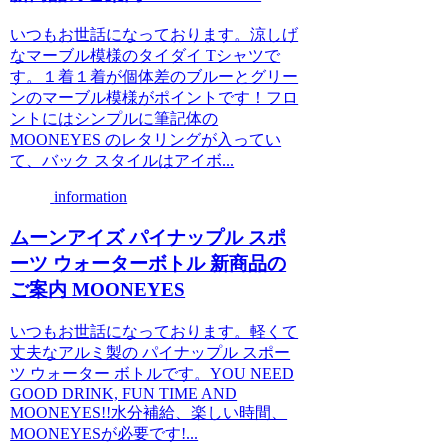
いつもお世話になっております。涼しげ
なマーブル模様のタイダイ Tシャツで
す。１着１着が個体差のブルーとグリー
ンのマーブル模様がポイントです！フロ
ントにはシンプルに筆記体の
MOONEYES のレタリングが入ってい
て、バック スタイルはアイボ...
information
ムーンアイズ パイナップル スポ
ーツ ウォーターボトル 新商品の
ご案内 MOONEYES
いつもお世話になっております。軽くて
丈夫なアルミ製の パイナップル スポー
ツ ウォーター ボトルです。YOU NEED
GOOD DRINK, FUN TIME AND
MOONEYES!!水分補給、楽しい時間、
MOONEYESが必要です!...