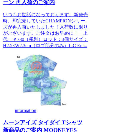
ーン 再入荷のご案内
いつもお世話になっております。新発売
時、即完売していたCHAMPIONシリー
ズが再入荷いたしました！入荷数に限り
がございます。ご注文はお早めに！ 上
代：￥780（税別）ロット：3個サイズ：
H2.5×W2.3cm（ロゴ部分のみ）L.C Ent...
information
ムーンアイズ タイダイ Tシャツ
新商品のご案内 MOONEYES