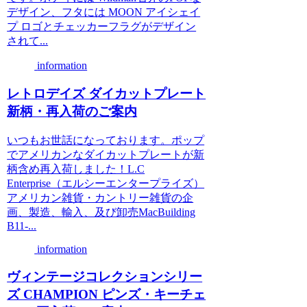
デザイン、フタには MOON アイシェイ
プ ロゴとチェッカーフラグがデザイン
されて...
information
レトロデイズ ダイカットプレート
新柄・再入荷のご案内
いつもお世話になっております。ポップ
でアメリカンなダイカットプレートが新
柄含め再入荷しました！L.C
Enterprise（エルシーエンタープライズ）
アメリカン雑貨・カントリー雑貨の企
画、製造、輸入、及び卸売MacBuilding
B11-...
information
ヴィンテージコレクションシリー
ズ CHAMPION ピンズ・キーチェ