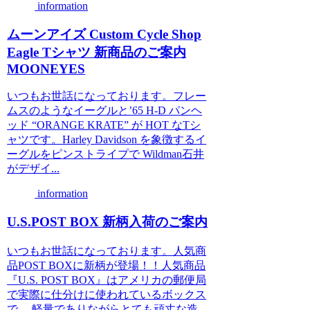
information
ムーンアイズ Custom Cycle Shop
Eagle Tシャツ 新商品のご案内
MOONEYES
いつもお世話になっております。フレー
ムスのようなイーグルと’65 H-D パンヘ
ッド “ORANGE KRATE” が HOT なTシ
ャツです。Harley Davidson を象徴するイ
ーグルをピンストライプで Wildman石井
がデザイ...
information
U.S.POST BOX 新柄入荷のご案内
いつもお世話になっております。人気商
品POST BOXに新柄が登場！！人気商品
『U.S. POST BOX』はアメリカの郵便局
で実際に仕分けに使われているボックス
で、 軽量でありながらとても頑丈な造