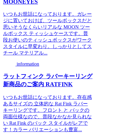
MOONEYES
いつもお世話になっております。ガレー
ジに置いておけば、ツールボックスだと
思いそうなくらいリアルな MOON ツー
ルボックス ティッシュケースです。普
段お使いのティッシュボックスがワーク
スタイルに早変わり。しっかりとしてス
チール マテリアル...
information
ラットフィンク ラバーキーリング
新商品のご案内 RATFINK
いつもお世話になっております。存在感
あるサイズの 立体的な Rat Fink ラバー
キーリングです。フロント と バックの
両面仕様なので、普段なかなか見られな
い Rat Fink のバック スタイルがレアで
す！カラー バリエーションも豊富...