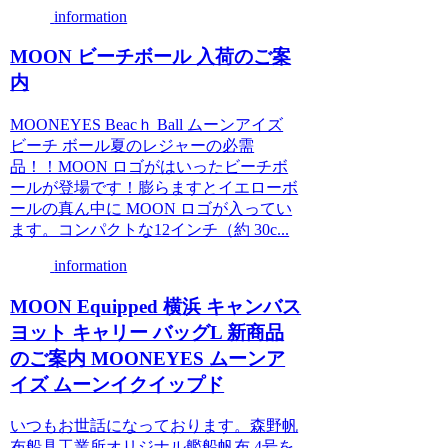
information
MOON ビーチボール 入荷のご案
内
MOONEYES Beacｈ Ball ムーンアイズ
ビーチ ボール夏のレジャーの必需
品！！MOON ロゴがはいったビーチボ
ールが登場です！膨らますとイエローボ
ールの真ん中に MOON ロゴが入ってい
ます。コンパクトな12インチ（約 30c...
information
MOON Equipped 横浜 キャンバス
ヨット キャリー バッグL 新商品
のご案内 MOONEYES ムーンア
イズ ムーンイクイップド
いつもお世話になっております。森野帆
布船具工業所オリジナル艦船帆布 4号を