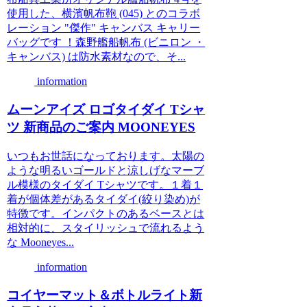
使用した、横濱帆布鞄 (045) とのコラボ
レーション "傑作" キャンバス キャリー
バッグです ！森野艦船帆布 (ビニロン ・
キャンバス) は防水素材なので、そ...
information
ムーンアイズ ロゴタイダイ Tシャ
ツ 新商品のご案内 MOONEYES
いつもお世話になっております。太陽の
ような明るいゴールドと涼しげなマーブ
ル模様のタイダイ Tシャツです。１着１
着が個体差があるタイダイ(絞り染め)が
特徴です。インパクトのあるベースとは
相対的に、スタイリッシュで流れるよう
な Mooneyes...
information
コイヤーマット＆ボトルライト新