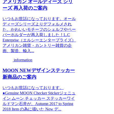
アメリカン オールディーズ シリ
ーズ 再入荷のご案内
いつもお世話になっております。オール
ディーズシリーズよりデフォルメされ
た、かわいいモチーフのシェルフやペー
パーホルダーが再入荷しました！L.C
Enterprise（エルシーエンタープライズ）
アメリカン雑貨・カントリー雑貨の企
画、製造、輸入...
information
MOON NEWデザインステッカー
新商品のご案内
いつもお世話になっております。
●Genuine MOON Checker Stickerジェニュ
イン ムーン チェッカー ステッカーワイ
ルドマン石井が、Autumn 2017 to Spring
2018 Item の為に描いた New デ...