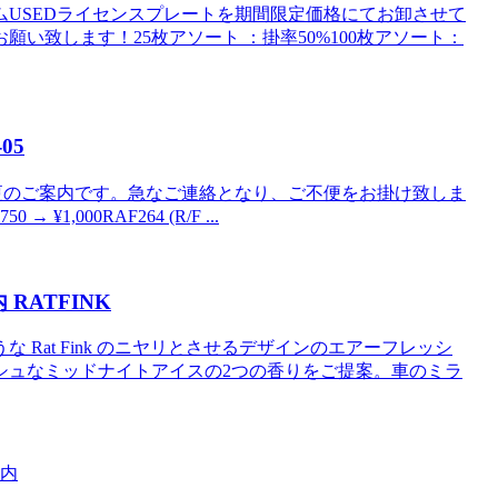
ムUSEDライセンスプレートを期間限定価格にてお卸させて
い致します！25枚アソート ：掛率50%100枚アソート：
05
変更のご案内です。急なご連絡となり、ご不便をお掛け致しま
¥1,000RAF264 (R/F ...
RATFINK
Rat Fink のニヤリとさせるデザインのエアーフレッシ
シュなミッドナイトアイスの2つの香りをご提案。車のミラ
案内