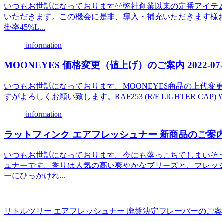
いつもお世話になっております^^弊社創業以来の定番アイテ
いただきます。この機会に是非、導入・補充いただきます様お願
掛率45%L...
information
MOONEYES 価格変更（値上げ）のご案内 2022-07-
いつもお世話になっております。MOONEYES商品の上代
すがよろしくお願い致します。RAF253 (R/F LIGHTER CAP) ¥750 → 
information
ラットフィンク エアフレッシュナー 新商品のご案内 
いつもお世話になっております。今にも落っこちてしまいそうな 
ュナーです。香りは人気の高い爽やかなブリーズと、フレッ
ーにひっかけれ...
リトルツリー エアフレッシュナー 廃盤決定フレーバーのご