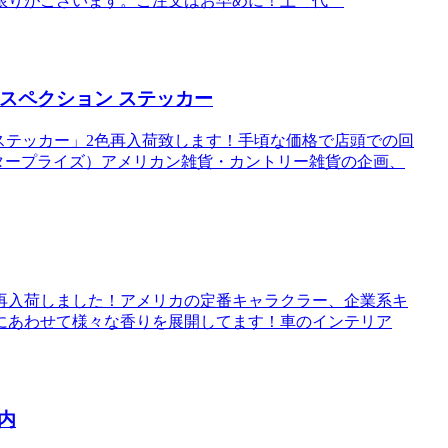
に限りがございます。ご注文はお早めに！上 代
インスペクション ステッカー
Yステッカー」2色再入荷致します！手頃な価格で店頭での回
シーエンタープライズ）アメリカン雑貨・カントリー雑貨の企画、
再入荷しました！アメリカの定番キャラクラー、企業系キ
にあわせて様々な香りを展開してます！車のインテリア
内