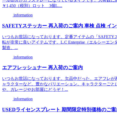
ール部分がガラストレーになっているタイプです。入荷数
￥1,450（税別）ロット 3個L....
information
SAFETYステッカー 再入荷のご案内 車検 点検 
いつもお世話になっております。定番アイテムの「SAFET
転が非常に良いアイテムです。L.C Enterprise（エル
製造、...
information
エアフレッシュナー 再入荷のご案内
いつもお世話になっております。欠品中だった、エアフレが
ャラクターなど、豊かなバリエーション。キャラクターごと
や、ガレージやお部屋にどうぞ！...
information
USEDライセンスプレート 期間限定特別価格のご案