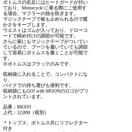
ボトムスの右足にはヒートガードが付い
ており、Motorcycle に乗る際にご使用す
る場合、マフラーの熱を防ぎます。
マジックテープで裾も止められるので暖
かさをキープします。
ウエストはゴムが入っており、ドローコ
ードで締め付けの調節が可能です。
さらに裾にもマジックテープがついてい
ているので、ブーツを履いていても調節
して容易にボトムスを履くことが可能で
す。
※ボトムスはブラックのみです。
収納袋に入れることで、コンパクトにな
り、
バイクでの持ち運びも便利です。
収納袋にもGO! with MOONのロゴがプリ
ントされています。
品番：BK033
上代：12,800（税別）
＊トップス、ボトムス共にリフレクター
付き