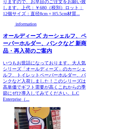
りますので、お早目のご注文をお願い致
します。上代：￥680（税別）ロット：
12個サイズ：直径8cm × H5.5cm材質...
information
オールディーズ カーシェルフ、ペ
ーパーホルダー、バンクなど 新商
品・再入荷のご案内
いつもお世話になっております。大人気
シリーズ「オールディーズ」のカーシェ
ルフ、トイレットペーパーホルダー、バ
ンクなど入荷しました！このシリーズは
高単価でギフト需要が高くこれからの季
節にぜひ導入してみてください。L.C
Enterprise（...