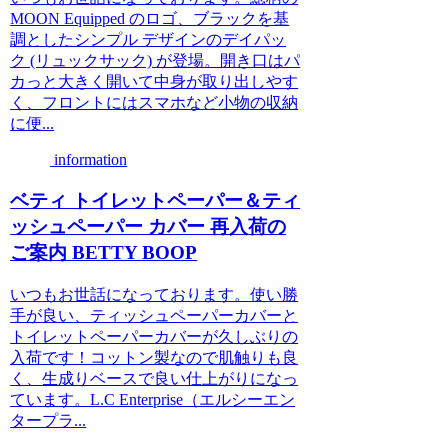
MOON Equipped のロゴ、ブラックを基
調としたシンプル デザインのデイパッ
ク (リュックサック) が登場。開き口はパ
カっと大きく開いて中身が取り出しやす
く、フロントにはスマホなど小物の収納
に便...
information
ベティ トイレットペーパー＆ティ
ッシュペーパー カバー 再入荷の
ご案内 BETTY BOOP
いつもお世話になっております。使い勝
手が良い、ティッシュペーパーカバーと
トイレットペーパーカバーが久しぶりの
入荷です！コットン製なので肌触りも良
く、生成りベースで良い仕上がりになっ
ています。L.C Enterprise（エルシーエン
タープラ...