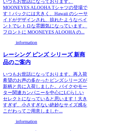
いつもお世話になっております。
MOONEYES ALOOHA Tシャツの登場で
す！バックには大きく、Hawaii のシーサ
イドがデザインされ、掠れたようなペイ
ントでレトロな雰囲気になっています。
フロントに MOONEYES ALOOHA の...
information
レーシング ピンズ シリーズ 新商
品のご案内
いつもお世話になっております。再入荷
希望のお声の多かったピンズシリーズが
新柄と共に入荷しました。バイクやモー
ター関連カンパニーを中心にLCらしい
セレクトになっていると思います！大き
すぎず、小さすぎない絶妙なサイズ感を
こだわってご用意しました...
information