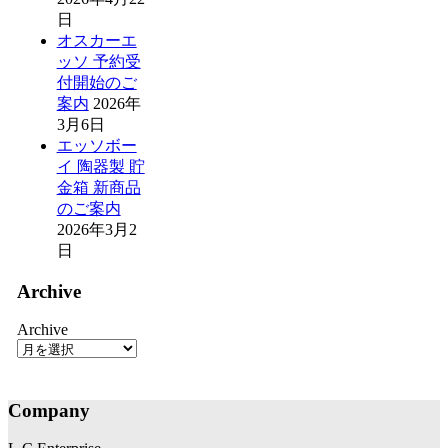
日
オスカーエ
ッソ 予約受
付開始のご
案内
2026年
3月6日
エッソボー
イ 陶器製 貯
金箱 新商品
のご案内
2026年3月2
日
Archive
Archive
Company