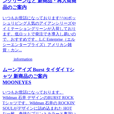
ングリーンなど 新商品・再入荷商
品のご案内
いつもお世話になっております^^㈲ポッ
シュリビング人気のアイアンシリーズや
イミテーショングリーンが入荷しており
ます。低ロットで発注でき導入し易いの
で、おすすめです。L.C Enterprise（エル
シーエンタープライズ）アメリカン雑
貨・カン...
information
ムーンアイズ Burst タイダイ Tシ
ャツ 新商品のご案内
MOONEYES
いつもお世話になっております。
Wildman 石井 デザインのBURST ROCK
Tシャツです。Wildman 石井の ROCKIN'
SOULがデザインに詰め込まれた HOT
な一枚。奇抜なプリントカラーと奥深い