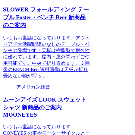
SLOWER フォールディング テー
ブル Foster・ベンチ Beer 新商品
のご案内
いつもお世話になっております。アウト
ドアで大活躍間違いなしのテーブル・ベ
ンチの登場です！天板は樹脂製で耐久性
に優れています。屋内・屋外問わずご使
用可能です。中央で折り畳めます。※画
像のBENCH Beer資料画像は天板が折り
畳めない物が写っ...
アメリカン雑貨
ムーンアイズ LOOK スウェット
シャツ 新商品のご案内
MOONEYES
いつもお世話になっております。
OONEYES の車やモーターサイクルと一