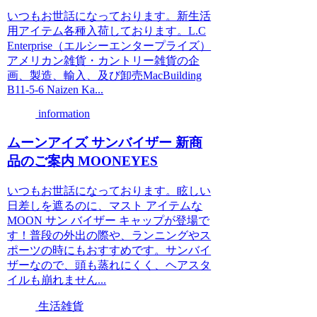
いつもお世話になっております。新生活
用アイテム各種入荷しております。L.C
Enterprise（エルシーエンタープライズ）
アメリカン雑貨・カントリー雑貨の企
画、製造、輸入、及び卸売MacBuilding
B11-5-6 Naizen Ka...
information
ムーンアイズ サンバイザー 新商
品のご案内 MOONEYES
いつもお世話になっております。眩しい
日差しを遮るのに、マスト アイテムな
MOON サン バイザー キャップが登場で
す！普段の外出の際や、ランニングやス
ポーツの時にもおすすめです。サンバイ
ザーなので、頭も蒸れにくく、ヘアスタ
イルも崩れません...
生活雑貨