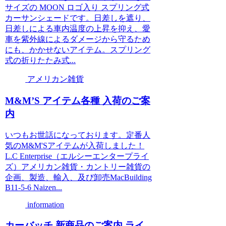
サイズの MOON ロゴ入り スプリング式
カーサンシェードです。日差しを遮り、
日差しによる車内温度の上昇を抑え、愛
車を紫外線によるダメージから守るため
にも、かかせないアイテム。スプリング
式の折りたたみ式...
アメリカン雑貨
M&M’S アイテム各種 入荷のご案
内
いつもお世話になっております。定番人
気のM&M'Sアイテムが入荷しました！
L.C Enterprise（エルシーエンタープライ
ズ）アメリカン雑貨・カントリー雑貨の
企画、製造、輸入、及び卸売MacBuilding
B11-5-6 Naizen...
information
カーバッチ 新商品のご案内 ライ