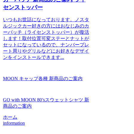
センストッパー
いつもお世話になっております。ノスタ
ルジックカー好きの方にはおなじみのカ
ーバッチ（ライセンストッパー）が復活
します！取付位置可変ステーとナットが
セットになっているので、ナンバープレ
ート周りやグリルなどにお好きなデザイ
ンをインストールできます...
MOON キャップ各種 新商品のご案内
GO with MOON 80’sスウェットシャツ 新
商品のご案内
ホーム
information