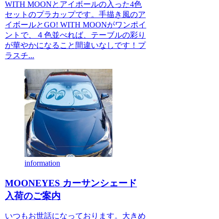
WITH MOONとアイボールの入った4色
セットのプラカップです。手描き風のア
イボールとGO! WITH MOONがワンポイ
ントで、４色並べれば、テーブルの彩り
が華やかになること間違いなしです！プ
ラスチ...
information
MOONEYES カーサンシェード
入荷のご案内
いつもお世話になっております。大きめ