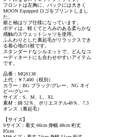
フロントは左胸に、バックには大きく
MOON Equipped ロゴをプリントしまし
た。
裾と袖はリブ仕様になっています。
ボディは、軽くてとろみのある柔らかな
感触のスウェットシャツを使用。
ふんわりとした裏起毛がリラックスでき
る着心地の1枚です。
スタンダードなシルエットで、どんなコ
ーディネートにも合わせやすいアイテム
です。
品番：MQS138
上代：￥7,400（税別）
カラー：BG ブラック/グレー、NG ネイ
ビー/グレー
サイズ：S、M、L、XL
素材：綿 52％、ポリエステル48％、7.3
オンス（裏起毛）
【サイズ】
Sサイズ：着丈 66cm 身幅 48cm 裄丈
85cm
Mサイズ：着丈 74cm 身幅 51cm 裄丈