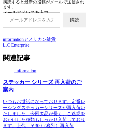
購読すると最新の投稿がメールで送信され
ます。
メールアドレスを入力...
購読
information
アメリカン雑貨
L.C Enterprise
関連記事
information
ステッカー シリーズ 再入荷のご
案内
いつもお世話になっております。定番レ
ーシングステッカーシリーズが再入荷い
たしました！今回欠品が長く、ご迷惑を
おかけした種類もしっかり入荷しており
ます。上代：￥300（税別）再入荷