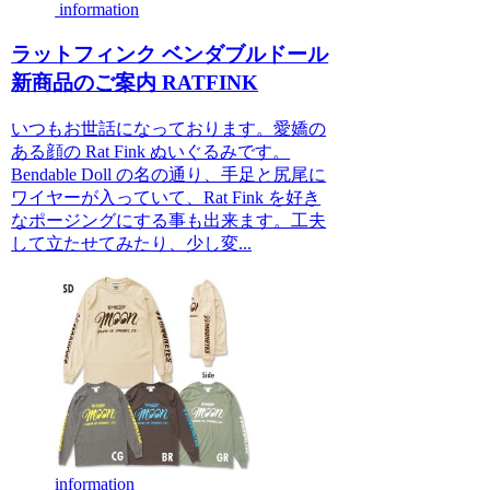
information
ラットフィンク ベンダブルドール
新商品のご案内 RATFINK
いつもお世話になっております。愛嬌の
ある顔の Rat Fink ぬいぐるみです。
Bendable Doll の名の通り、手足と尻尾に
ワイヤーが入っていて、Rat Fink を好き
なポージングにする事も出来ます。工夫
して立たせてみたり、少し変...
information