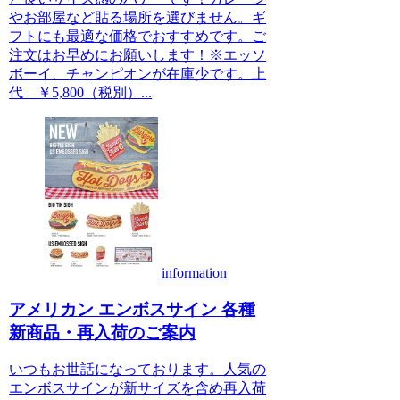
やお部屋など貼る場所を選びません。ギ
フトにも最適な価格でおすすめです。ご
注文はお早めにお願いします！※エッソ
ボーイ、チャンピオンが在庫少です。上
代 ￥5,800（税別）...
information
アメリカン エンボスサイン 各種
新商品・再入荷のご案内
いつもお世話になっております。人気の
エンボスサインが新サイズを含め再入荷