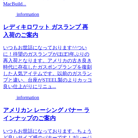
MacBuild...
information
レディキロワット ガスランプ 再
入荷のご案内
いつもお世話になっております^^つい
に！待望のガスランプがほぼ3年ぶりの
再入荷となります。アメリカの古き良き
時代に存在したガスポンプランプを復刻
した人気アイテムです。以前のガスラン
プと違い、台座がSTEEL製のよりカッコ
良い仕上がりにリニュ...
information
アメリカン レーシング バナー ラ
インナップのご案内
いつもお世話になっております。ちょう
ど良いサイズ感のバナーです！ガレージ