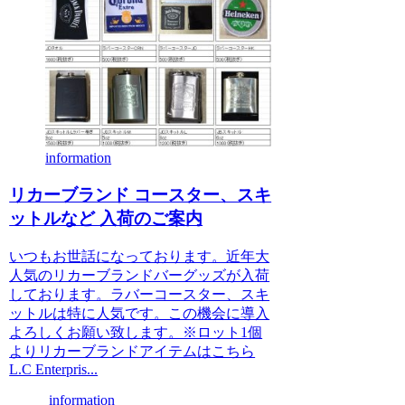
information
リカーブランド コースター、スキ
ットルなど 入荷のご案内
いつもお世話になっております。近年大
人気のリカーブランドバーグッズが入荷
しております。ラバーコースター、スキ
ットルは特に人気です。この機会に導入
よろしくお願い致します。※ロット1個
よりリカーブランドアイテムはこちら
L.C Enterpris...
information