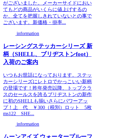
がございました。メーカーサイドにおい
てもどの商品がいくらに値上げするの
か、全てを把握しきれていないとの事で
ございます。新価格・掛率...
information
レーシングステッカーシリーズ 新
柄（SHELL、ブリヂストンfoot）
入荷のご案内
いつもお世話になっております。ステッ
カーシリーズにレトロでかっこいい新柄
の登場です！昨年発売以降、トップクラ
スのセールスを誇るブリヂストンの新作
に初のSHELLも揃いさらにパワーアッ
プ！上 代 ￥300（税別）ロット 5枚
ms122 SHE...
information
ムーンアイズ ウォータープルーフ