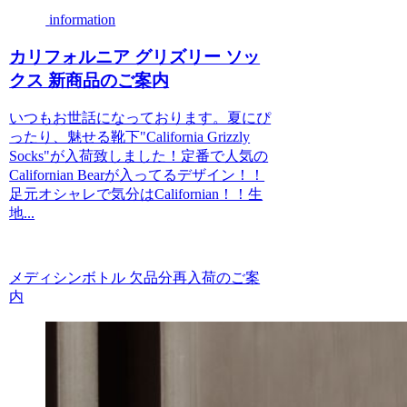
information
カリフォルニア グリズリー ソッ
クス 新商品のご案内
いつもお世話になっております。夏にぴ
ったり、魅せる靴下"California Grizzly
Socks"が入荷致しました！定番で人気の
Californian Bearが入ってるデザイン！！
足元オシャレで気分はCalifornian！！生
地...
メディシンボトル 欠品分再入荷のご案
内