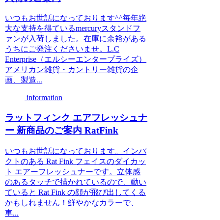
いつもお世話になっております^^毎年絶
大な支持を得ているmercuryスタンドフ
ァンが入荷しました。在庫に余裕がある
うちにご発注くださいませ。L.C
Enterprise（エルシーエンタープライズ）
アメリカン雑貨・カントリー雑貨の企
画、製造...
information
ラットフィンク エアフレッシュナ
ー 新商品のご案内 RatFink
いつもお世話になっております。インパ
クトのある Rat Fink フェイスのダイカッ
ト エアーフレッシュナーです。立体感
のあるタッチで描かれているので、動い
ていると Rat Fink の顔が飛び出してくる
かもしれません！鮮やかなカラーで、
車...