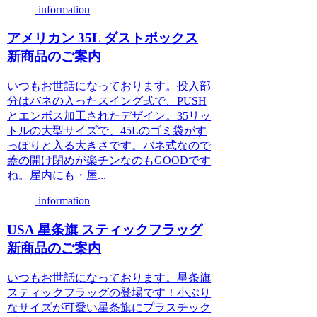
information
アメリカン 35L ダストボックス
新商品のご案内
いつもお世話になっております。投入部
分はバネの入ったスイング式で、PUSH
とエンボス加工されたデザイン。35リッ
トルの大型サイズで、45Lのゴミ袋がす
っぽりと入る大きさです。バネ式なので
蓋の開け閉めが楽チンなのもGOODです
ね。屋内にも・屋...
information
USA 星条旗 スティックフラッグ
新商品のご案内
いつもお世話になっております。星条旗
スティックフラッグの登場です！小ぶり
なサイズが可愛い星条旗にプラスチック