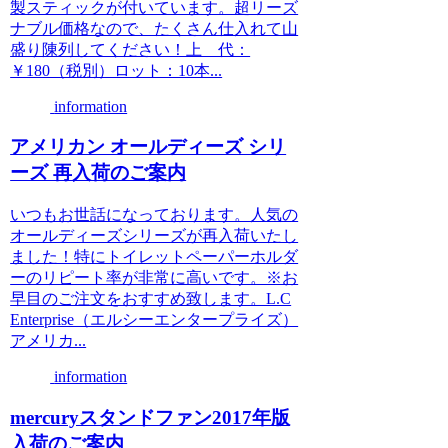
製スティックが付いています。超リーズ
ナブル価格なので、たくさん仕入れて山
盛り陳列してください！上 代：
￥180（税別）ロット：10本...
information
アメリカン オールディーズ シリ
ーズ 再入荷のご案内
いつもお世話になっております。人気の
オールディーズシリーズが再入荷いたし
ました！特にトイレットペーパーホルダ
ーのリピート率が非常に高いです。※お
早目のご注文をおすすめ致します。L.C
Enterprise（エルシーエンタープライズ）
アメリカ...
information
mercuryスタンドファン2017年版
入荷のご案内