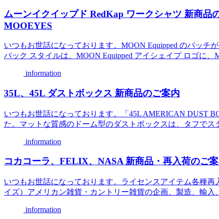
ムーンイクイップド RedKap ワークシャツ 新商品のご
MOOEYES
いつもお世話になっております。MOON Equipped のパッチ
バック スタイルは、MOON Equipped アイシェイプ ロゴに、MOON
information
35L、45L ダストボックス 新商品のご案内
いつもお世話になっております。「45L AMERICAN DUST BO
た。マットな質感のドーム型のダストボックスは、タフでスタ
information
コカコーラ、FELIX、NASA 新商品・再入荷のご
いつもお世話になっております。ライセンスアイテム各種再入荷して
イズ）アメリカン雑貨・カントリー雑貨の企画、製造、輸入、及び卸売MacBui
information