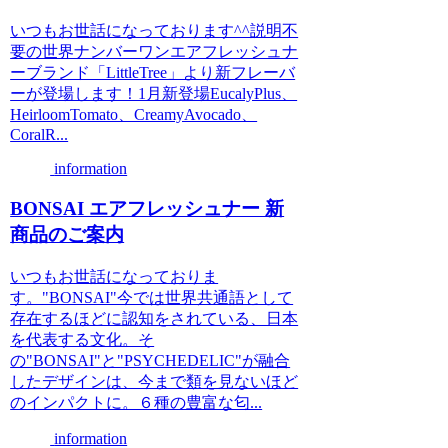
いつもお世話になっております^^説明不
要の世界ナンバーワンエアフレッシュナ
ーブランド「LittleTree」より新フレーバ
ーが登場します！1月新登場EucalyPlus、
HeirloomTomato、CreamyAvocado、
CoralR...
information
BONSAI エアフレッシュナー 新
商品のご案内
いつもお世話になっておりま
す。"BONSAI"今では世界共通語として
存在するほどに認知をされている、日本
を代表する文化。そ
の"BONSAI"と"PSYCHEDELIC"が融合
したデザインは、今まで類を見ないほど
のインパクトに。６種の豊富な匂...
information