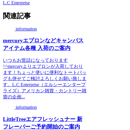
L.C Enterprise
関連記事
information
mercuryエプロンなどキャンバス
アイテム各種 入荷のご案内
いつもお世話になっております
^^mercuryよりエプロンが入荷しており
ます！ちょっと使いに便利なトートバッ
グも併せてご検討よろしくお願い致しま
す。L.C Enterprise（エルシーエンタープ
ライズ）アメリカン雑貨・カントリー雑
貨の企画...
information
LittleTreeエアフレッシュナー 新
フレーバーご予約開始のご案内