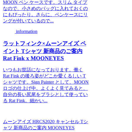
MOON ペン ケースです。スリム タイプ
なので、小さめのバッグに入れておくの
にもぴったり。さらに、ペンケースにリ
ングが付いているので...
information
ラットフィンク×ムーンアイズ ペ
イント Tシャツ 新商品のご案内
Rat Fink x MOONEYES
いつもお世話になっております。働く
Rat Fink の後ろ姿がどこか愛くるしい T
シャツです。Sign Painter として、MOON
ロゴの仕上げ中。よくよく見てみると、
自分の長い尻尾をブラシとして使ってい
る Rat Fink。細かい...
ムーンアイズ HRCS2020 キャンセル Tシ
ャツ 新商品のご案内 MOONEYES