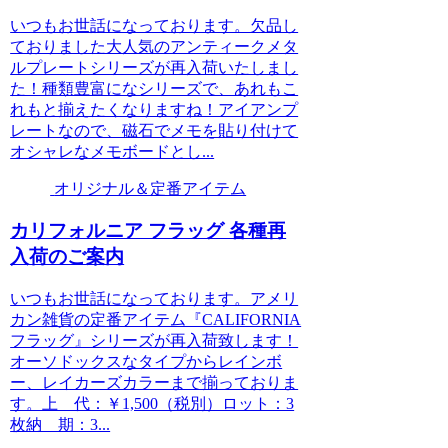
いつもお世話になっております。欠品し
ておりました大人気のアンティークメタ
ルプレートシリーズが再入荷いたしまし
た！種類豊富になシリーズで、あれもこ
れもと揃えたくなりますね！アイアンプ
レートなので、磁石でメモを貼り付けて
オシャレなメモボードとし...
オリジナル＆定番アイテム
カリフォルニア フラッグ 各種再
入荷のご案内
いつもお世話になっております。アメリ
カン雑貨の定番アイテム『CALIFORNIA
フラッグ』シリーズが再入荷致します！
オーソドックスなタイプからレインボ
ー、レイカーズカラーまで揃っておりま
す。上 代：￥1,500（税別）ロット：3
枚納 期：3...