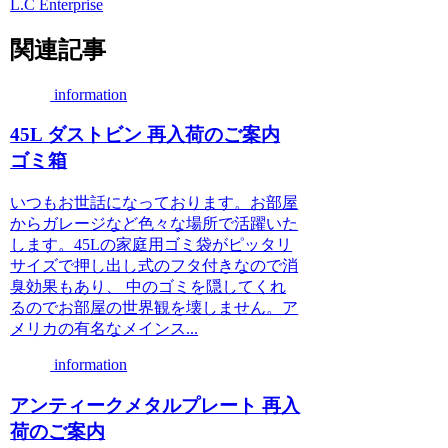
L.C Enterprise
関連記事
information
45L ダストビン 再入荷のご案内
ゴミ箱
いつもお世話になっております。お部屋
からガレージなど色々な場所で活躍いた
します。45Lの家庭用ゴミ袋がピッタリ
サイズで押し出し式のフタ付きなので消
臭効果もあり、 中のゴミを隠してくれ
るのでお部屋の世界観を壊しません。ア
メリカの有名なメインス...
information
アンティークメタルプレート 再入
荷のご案内